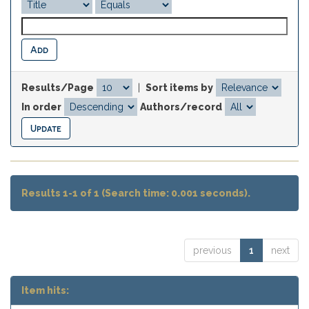
Results/Page
|
Sort items by
In order
Authors/record
Results 1-1 of 1 (Search time: 0.001 seconds).
previous
1
next
Item hits: