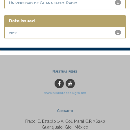
Universidad de Guanajuato. Radio ...
1
Date issued
2019
1
Nuestras redes
www.bibliotecas.ugto.mx
Contacto
Fracc. El Establo 1-A, Col. Marfil C.P. 36250
Guanajuato, Gto., México