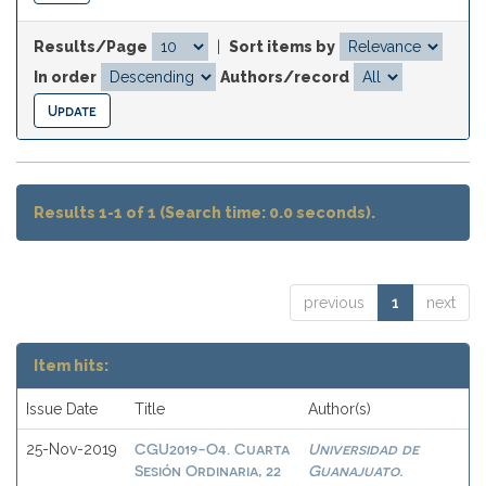
Results/Page
|
Sort items by
In order
Authors/record
Results 1-1 of 1 (Search time: 0.0 seconds).
previous
1
next
Item hits:
Issue Date
Title
Author(s)
CGU2019-O4. Cuarta
Universidad de
25-Nov-2019
Sesión Ordinaria, 22
Guanajuato.