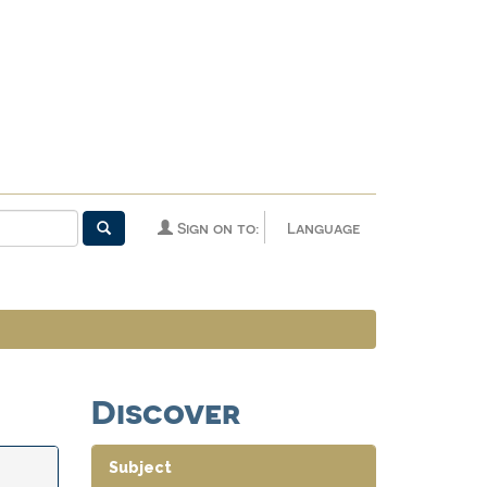
Sign on to:
Language
Discover
Subject