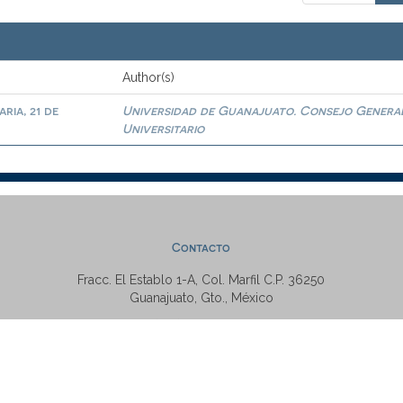
Author(s)
ria, 21 de
Universidad de Guanajuato. Consejo Genera
Universitario
Contacto
Fracc. El Establo 1-A, Col. Marfil C.P. 36250
Guanajuato, Gto., México
Tel: +52 (473) 7320006 Ext. 5538
repositorio@ugto.mx