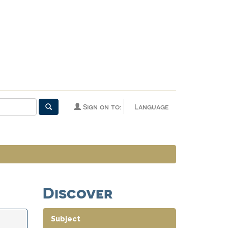
Sign on to:
Language
Discover
Subject