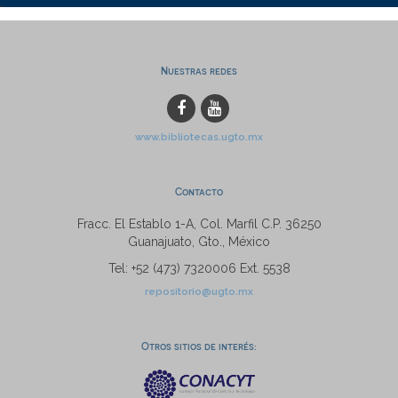
Nuestras redes
www.bibliotecas.ugto.mx
Contacto
Fracc. El Establo 1-A, Col. Marfil C.P. 36250
Guanajuato, Gto., México
Tel: +52 (473) 7320006 Ext. 5538
repositorio@ugto.mx
Otros sitios de interés: