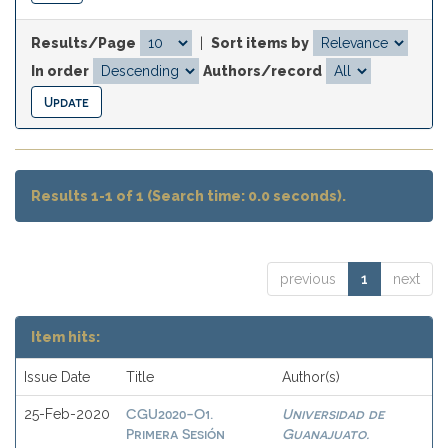
Results/Page
|
Sort items by
In order
Authors/record
Results 1-1 of 1 (Search time: 0.0 seconds).
previous
1
next
Item hits:
Issue Date
Title
Author(s)
CGU2020-O1.
Universidad de
25-Feb-2020
Primera Sesión
Guanajuato.