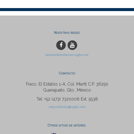
Nuestras redes
www.bibliotecas.ugto.mx
Contacto
Fracc. El Establo 1-A, Col. Marfil C.P. 36250
Guanajuato, Gto., México
Tel: +52 (473) 7320006 Ext. 5538
repositorio@ugto.mx
Otros sitios de interés: