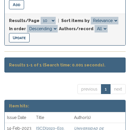
Results/Page
|
Sort items by
In order
Authors/record
Results 1-1 of 1 (Search time: 0.001 seconds).
previous
1
next
Item hits:
Issue Date
Title
Author(s)
ISCDI2023-E03.
Universidad de
14-Feb-2023