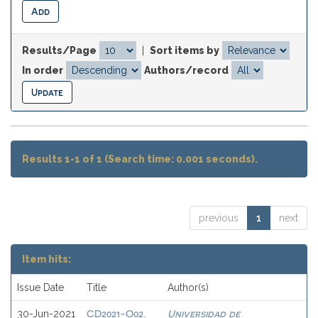
Results/Page
|
Sort items by
In order
Authors/record
Results 1-1 of 1 (Search time: 0.001 seconds).
previous
1
next
Item hits:
Issue Date
Title
Author(s)
CD2021-O02.
Universidad de
30-Jun-2021