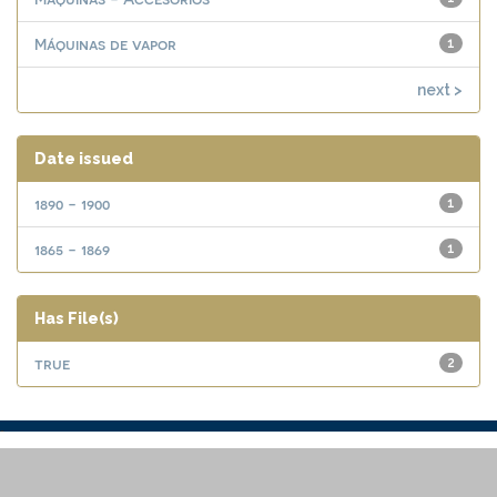
Máquinas de vapor
1
next >
Date issued
1890 - 1900
1
1865 - 1869
1
Has File(s)
true
2