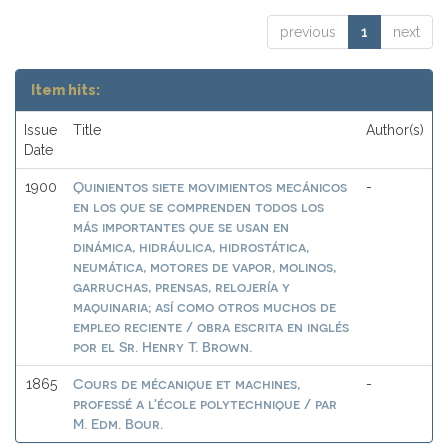
previous
1
next
Item hits:
Issue
Title
Author(s)
Date
Quinientos siete movimientos mecánicos
1900
-
en los que se comprenden todos los
más importantes que se usan en
dinámica, hidráulica, hidrostática,
neumática, motores de vapor, molinos,
garruchas, prensas, relojería y
maquinaria; así como otros muchos de
empleo reciente / obra escrita en inglés
por el Sr. Henry T. Brown.
Cours de mécanique et machines,
1865
-
professé a l'école polytechnique / par
M. Edm. Bour.