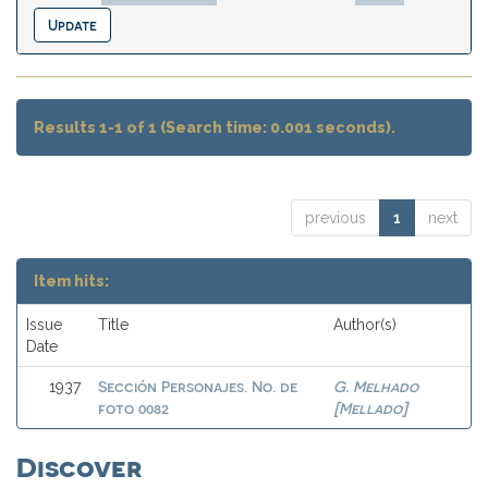
Results 1-1 of 1 (Search time: 0.001 seconds).
previous
1
next
Item hits:
Issue
Title
Author(s)
Date
Sección Personajes. No. de
G. Melhado
1937
foto 0082
[Mellado]
Discover