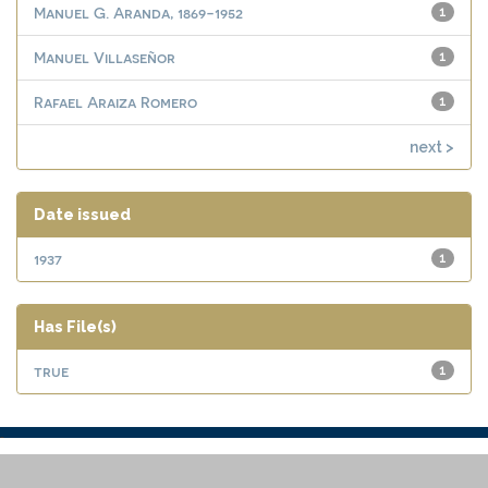
Manuel G. Aranda, 1869-1952
1
Manuel Villaseñor
1
Rafael Araiza Romero
1
next >
Date issued
1937
1
Has File(s)
true
1