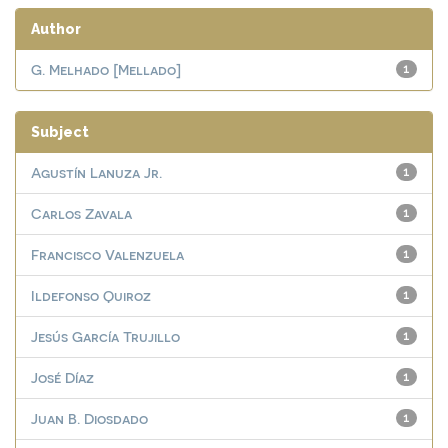
Author
G. Melhado [Mellado]
1
Subject
Agustín Lanuza Jr.
1
Carlos Zavala
1
Francisco Valenzuela
1
Ildefonso Quiroz
1
Jesús García Trujillo
1
José Díaz
1
Juan B. Diosdado
1