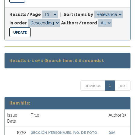
Results/Page
|
Sort items by
In order
Authors/record
Results 1-1 of 1 (Search time: 0.0 seconds).
previous
1
next
Item hits:
Issue
Title
Author(s)
Date
Sección Personajes. No. de foto
Sin
1930