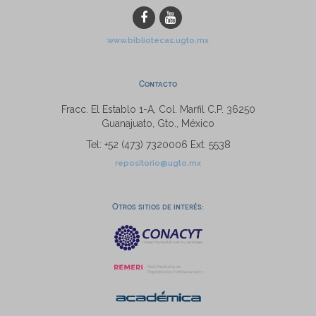
www.bibliotecas.ugto.mx
Contacto
Fracc. El Establo 1-A, Col. Marfil C.P. 36250
Guanajuato, Gto., México
Tel: +52 (473) 7320006 Ext. 5538
repositorio@ugto.mx
Otros sitios de interés: