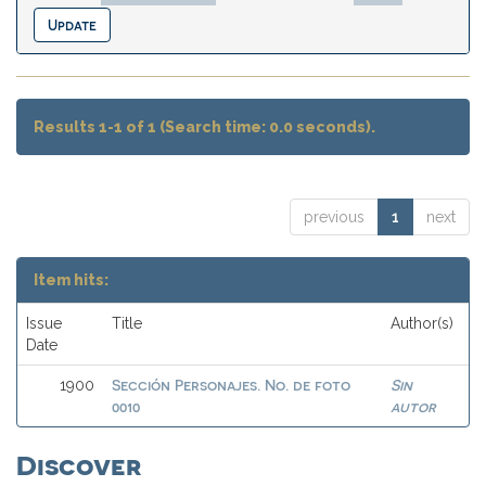
Results 1-1 of 1 (Search time: 0.0 seconds).
previous
1
next
Item hits:
Issue
Title
Author(s)
Date
Sección Personajes. No. de foto
Sin
1900
0010
autor
Discover