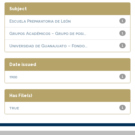
Subject
Escuela Preparatoria de León
1
Grupos Académicos - Grupo de posi...
1
Universidad de Guanajuato – Fondo...
1
Date issued
1900
1
Has File(s)
true
1