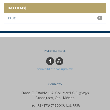
Has File(s)
true
1
Nuestras redes
www.bibliotecas.ugto.mx
Contacto
Fracc. El Establo 1-A, Col. Marfil C.P. 36250
Guanajuato, Gto., México
Tel: +52 (473) 7320006 Ext. 5538