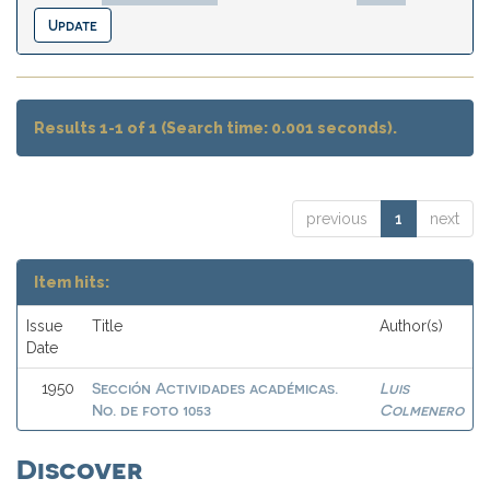
Results 1-1 of 1 (Search time: 0.001 seconds).
previous
1
next
Item hits:
Issue
Title
Author(s)
Date
Sección Actividades académicas.
Luis
1950
No. de foto 1053
Colmenero
Discover