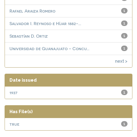
Rafael Araiza Romero
1
Salvador I. Reynoso e Híjar 1882-...
1
Sebastían D. Ortiz
1
Universidad de Guanajuato - Concu...
1
next >
Date issued
1937
1
Has File(s)
true
1