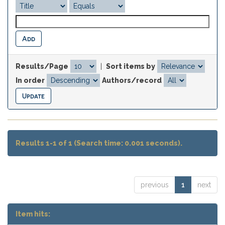
Results/Page
|
Sort items by
In order
Authors/record
Results 1-1 of 1 (Search time: 0.001 seconds).
previous
1
next
Item hits: