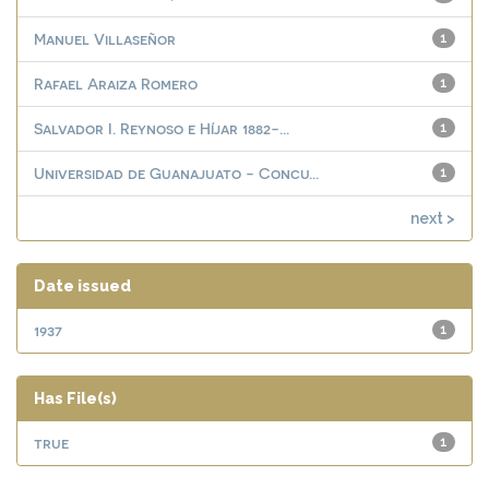
Manuel Villaseñor
1
Rafael Araiza Romero
1
Salvador I. Reynoso e Híjar 1882-...
1
Universidad de Guanajuato - Concu...
1
next >
Date issued
1937
1
Has File(s)
true
1