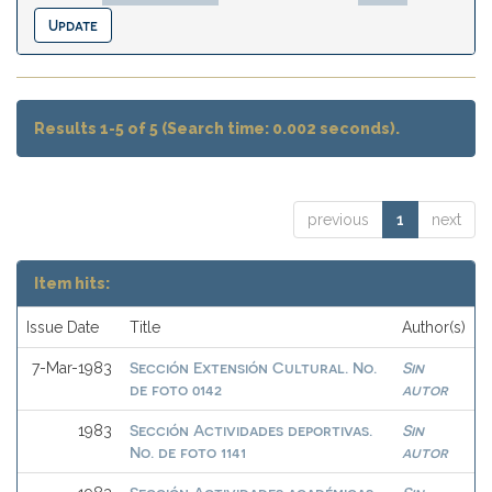
Results 1-5 of 5 (Search time: 0.002 seconds).
previous
1
next
Item hits:
Issue Date
Title
Author(s)
Sección Extensión Cultural. No.
Sin
7-Mar-1983
de foto 0142
autor
Sección Actividades deportivas.
Sin
1983
No. de foto 1141
autor