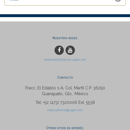
Nuestras redes
www.bibliotecas.ugto.mx
Contacto
Fracc. El Establo 1-A, Col. Marfil C.P. 36250
Guanajuato, Gto., México
Tel: +52 (473) 7320006 Ext. 5538
repositorio@ugto.mx
Otros sitios de interés: