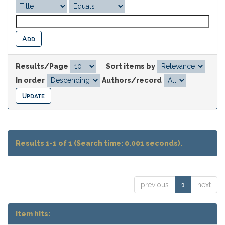
Results/Page
|
Sort items by
In order
Authors/record
Results 1-1 of 1 (Search time: 0.001 seconds).
previous
1
next
Item hits: