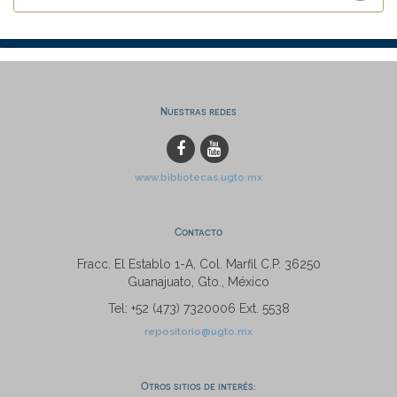
Nuestras redes
www.bibliotecas.ugto.mx
Contacto
Fracc. El Establo 1-A, Col. Marfil C.P. 36250
Guanajuato, Gto., México
Tel: +52 (473) 7320006 Ext. 5538
repositorio@ugto.mx
Otros sitios de interés: