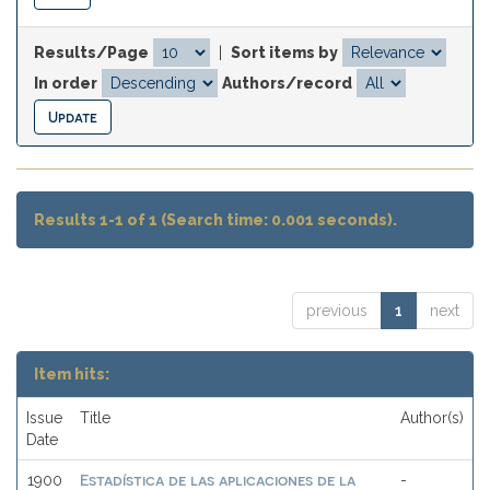
Results/Page
|
Sort items by
In order
Authors/record
Results 1-1 of 1 (Search time: 0.001 seconds).
previous
1
next
Item hits:
Issue
Title
Author(s)
Date
Estadística de las aplicaciones de la
1900
-