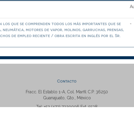
Au
en los que se comprenden todos los más importantes que se
-
a, neumática, motores de vapor, molinos, garruchas, prensas,
chos de empleo reciente / obra escrita en inglés por el Sr.
Contacto
Fracc. El Establo 1-A, Col. Marfil C.P. 36250
Guanajuato, Gto., México
Tel: +52 (473) 7320006 Ext. 5538
repositorio@ugto.mx