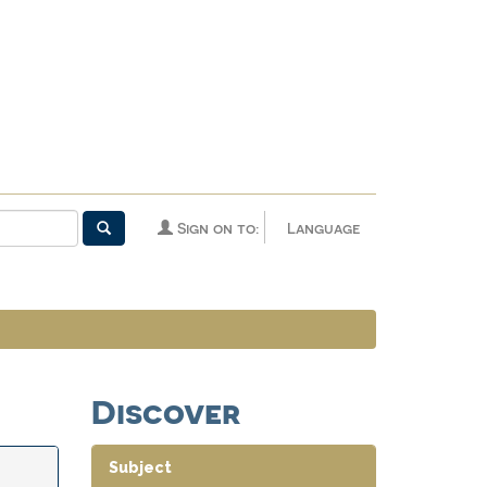
Sign on to:
Language
Discover
Subject