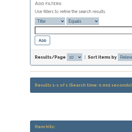
Add filters:
Use filters to refine the search results.
Results/Page
|
Sort items by
Results 1-1 of 1 (Search time: 0.002 seconds)
Item hits: