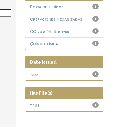
Física de fluídos
1
Operaciones mecanizadas
1
QC 73 8 M4 B76 1900
1
Química física
1
Date issued
1900
1
Has File(s)
true
1