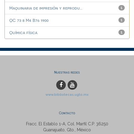
Maquinaria de impresión y reprodu...
1
QC 73 8 M4 B76 1900
1
Química física
1
Nuestras redes
www.bibliotecas.ugto.mx
Contacto
Fracc. El Establo 1-A, Col. Marfil C.P. 36250
Guanajuato, Gto., México