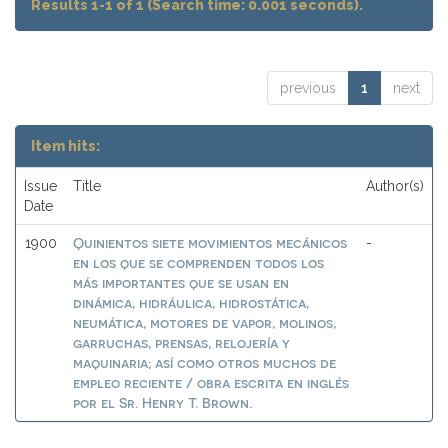
Results 1-1 of 1 (Search time: 0.001 seconds).
previous
1
next
Item hits:
Issue
Title
Author(s)
Date
Quinientos siete movimientos mecánicos
1900
-
en los que se comprenden todos los
más importantes que se usan en
dinámica, hidráulica, hidrostática,
neumática, motores de vapor, molinos,
garruchas, prensas, relojería y
maquinaria; así como otros muchos de
empleo reciente / obra escrita en inglés
por el Sr. Henry T. Brown.