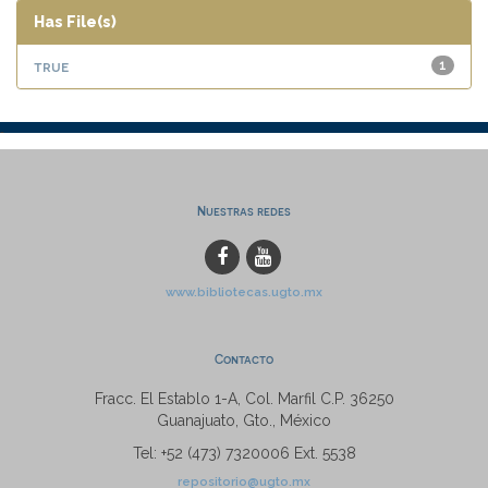
Has File(s)
true
1
Nuestras redes
www.bibliotecas.ugto.mx
Contacto
Fracc. El Establo 1-A, Col. Marfil C.P. 36250
Guanajuato, Gto., México
Tel: +52 (473) 7320006 Ext. 5538
repositorio@ugto.mx