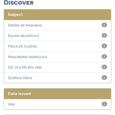
Discover
Subject
Diseño de máquinas
1
Equipo neumático
1
Física de fluídos
1
Maquinaria hidráulica
1
QC 73 8 M4 B76 1900
1
Química física
1
Date issued
1900
1