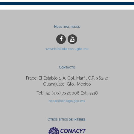
Nuestras redes
www.bibliotecas.ugto.mx
Contacto
Fracc. El Establo 1-A, Col. Marfil C.P. 36250
Guanajuato, Gto., México
Tel: +52 (473) 7320006 Ext. 5538
repositorio@ugto.mx
Otros sitios de interés: