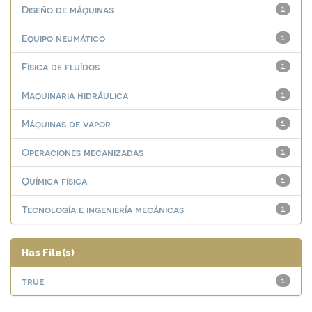
Diseño de máquinas
1
Equipo neumático
1
Física de fluídos
1
Maquinaria hidráulica
1
Máquinas de vapor
1
Operaciones mecanizadas
1
Química física
1
Tecnología e ingeniería mecánicas
1
Has File(s)
true
1