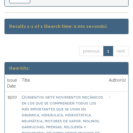
Results 1-1 of 1 (Search time: 0.001 seconds).
previous
1
next
Item hits:
Issue
Title
Author(s)
Date
Quinientos siete movimientos mecánicos
1900
-
en los que se comprenden todos los
más importantes que se usan en
dinámica, hidráulica, hidrostática,
neumática, motores de vapor, molinos,
garruchas, prensas, relojería y
maquinaria; así como otros muchos de