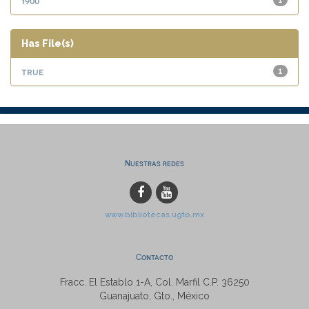
1900
1
Has File(s)
true
1
Nuestras redes
www.bibliotecas.ugto.mx
Contacto
Fracc. El Establo 1-A, Col. Marfil C.P. 36250
Guanajuato, Gto., México