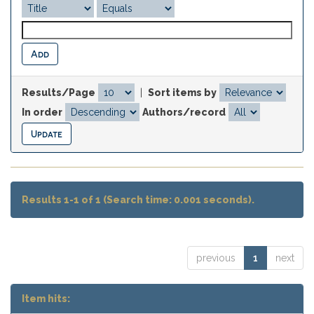
Results/Page
|
Sort items by
In order
Authors/record
Results 1-1 of 1 (Search time: 0.001 seconds).
previous
1
next
Item hits: