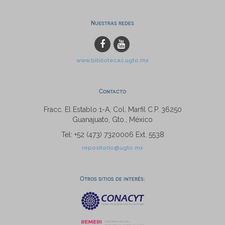
Nuestras redes
www.bibliotecas.ugto.mx
Contacto
Fracc. El Establo 1-A, Col. Marfil C.P. 36250
Guanajuato, Gto., México
Tel: +52 (473) 7320006 Ext. 5538
repositorio@ugto.mx
Otros sitios de interés: