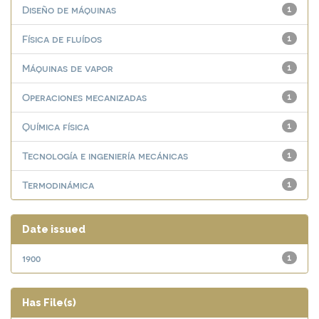
Diseño de máquinas
1
Física de fluídos
1
Máquinas de vapor
1
Operaciones mecanizadas
1
Química física
1
Tecnología e ingeniería mecánicas
1
Termodinámica
1
Date issued
1900
1
Has File(s)