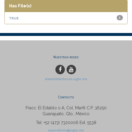
Has File(s)
true
1
Nuestras redes
www.bibliotecas.ugto.mx
Contacto
Fracc. El Establo 1-A, Col. Marfil C.P. 36250
Guanajuato, Gto., México
Tel: +52 (473) 7320006 Ext. 5538
repositorio@ugto.mx