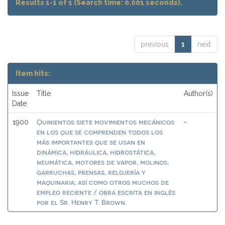
Results 1-1 of 1 (Search time: 0.001 seconds).
previous
1
next
Item hits:
Issue
Title
Author(s)
Date
Quinientos siete movimientos mecánicos
1900
-
en los que se comprenden todos los
más importantes que se usan en
dinámica, hidráulica, hidrostática,
neumática, motores de vapor, molinos,
garruchas, prensas, relojería y
maquinaria; así como otros muchos de
empleo reciente / obra escrita en inglés
por el Sr. Henry T. Brown.