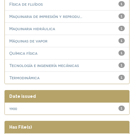
Física de fluídos
1
Maquinaria de impresión y reprodu...
1
Maquinaria hidráulica
1
Máquinas de vapor
1
Química física
1
Tecnología e ingeniería mecánicas
1
Termodinámica
1
Date issued
1900
1
Has File(s)