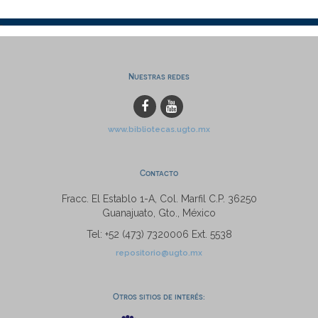
Nuestras redes
www.bibliotecas.ugto.mx
Contacto
Fracc. El Establo 1-A, Col. Marfil C.P. 36250
Guanajuato, Gto., México
Tel: +52 (473) 7320006 Ext. 5538
repositorio@ugto.mx
Otros sitios de interés: