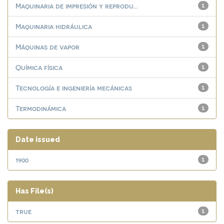
Maquinaria de impresión y reprodu...
1
Maquinaria hidráulica
1
Máquinas de vapor
1
Química física
1
Tecnología e ingeniería mecánicas
1
Termodinámica
1
Date issued
1900
1
Has File(s)
true
1