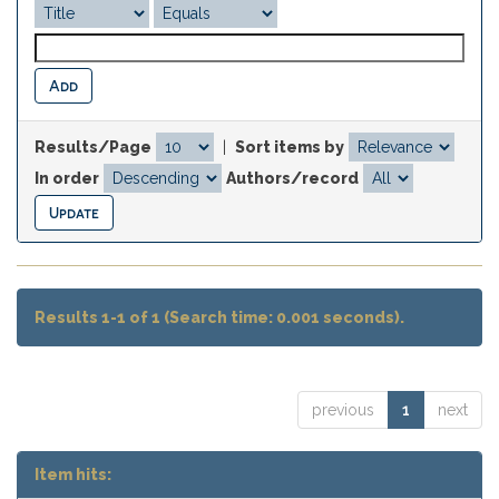
Results/Page
|
Sort items by
In order
Authors/record
Results 1-1 of 1 (Search time: 0.001 seconds).
previous
1
next
Item hits: