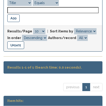
Results/Page
|
Sort items by
In order
Authors/record
Results 1-1 of 1 (Search time: 0.0 seconds).
previous
1
next
Item hits: