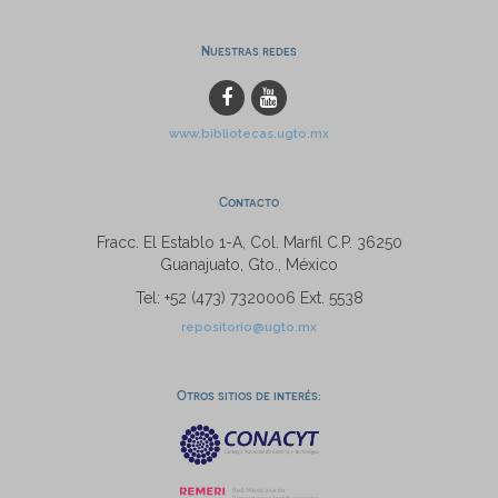
Nuestras redes
www.bibliotecas.ugto.mx
Contacto
Fracc. El Establo 1-A, Col. Marfil C.P. 36250
Guanajuato, Gto., México
Tel: +52 (473) 7320006 Ext. 5538
repositorio@ugto.mx
Otros sitios de interés: