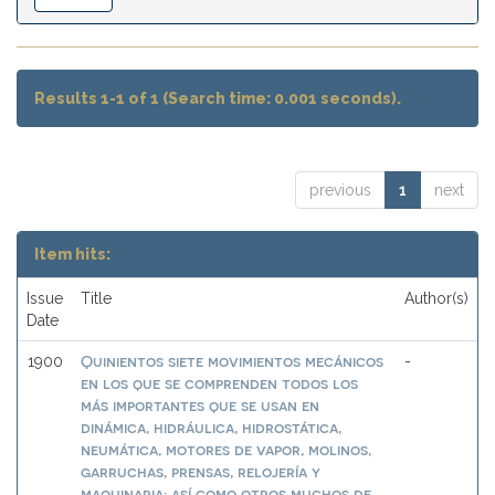
Results 1-1 of 1 (Search time: 0.001 seconds).
previous
1
next
Item hits:
Issue
Title
Author(s)
Date
Quinientos siete movimientos mecánicos
1900
-
en los que se comprenden todos los
más importantes que se usan en
dinámica, hidráulica, hidrostática,
neumática, motores de vapor, molinos,
garruchas, prensas, relojería y
maquinaria; así como otros muchos de