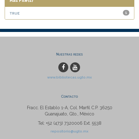
Has File(s)
true
1
Nuestras redes
www.bibliotecas.ugto.mx
Contacto
Fracc. El Establo 1-A, Col. Marfil C.P. 36250
Guanajuato, Gto., México
Tel: +52 (473) 7320006 Ext. 5538
repositorio@ugto.mx