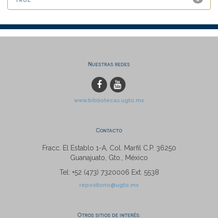
Nuestras redes
www.bibliotecas.ugto.mx
Contacto
Fracc. El Establo 1-A, Col. Marfil C.P. 36250
Guanajuato, Gto., México
Tel: +52 (473) 7320006 Ext. 5538
repositorio@ugto.mx
Otros sitios de interés: