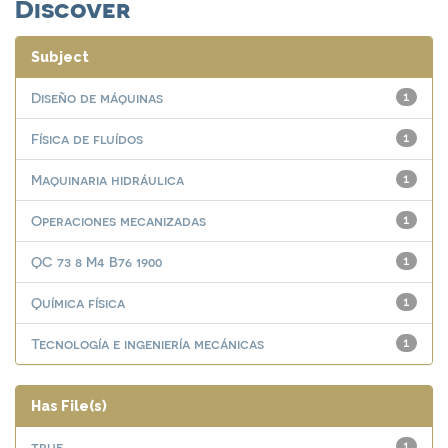
Discover
Subject
Diseño de máquinas
1
Física de fluídos
1
Maquinaria hidráulica
1
Operaciones mecanizadas
1
QC 73 8 M4 B76 1900
1
Química física
1
Tecnología e ingeniería mecánicas
1
Has File(s)
true
1