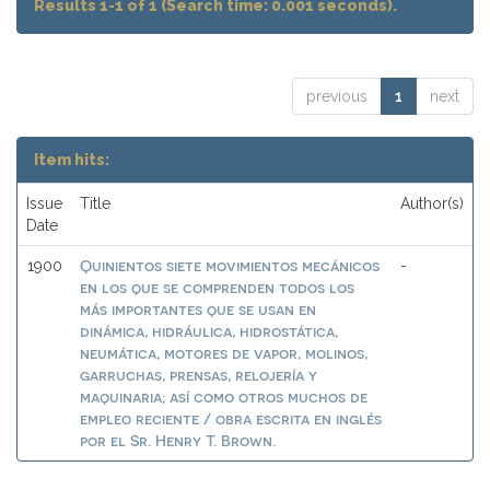
Results 1-1 of 1 (Search time: 0.001 seconds).
previous
1
next
Item hits:
Issue
Title
Author(s)
Date
Quinientos siete movimientos mecánicos
1900
-
en los que se comprenden todos los
más importantes que se usan en
dinámica, hidráulica, hidrostática,
neumática, motores de vapor, molinos,
garruchas, prensas, relojería y
maquinaria; así como otros muchos de
empleo reciente / obra escrita en inglés
por el Sr. Henry T. Brown.