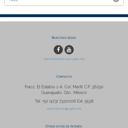
Nuestras redes
www.bibliotecas.ugto.mx
Contacto
Fracc. El Establo 1-A, Col. Marfil C.P. 36250
Guanajuato, Gto., México
Tel: +52 (473) 7320006 Ext. 5538
repositorio@ugto.mx
Otros sitios de interés: