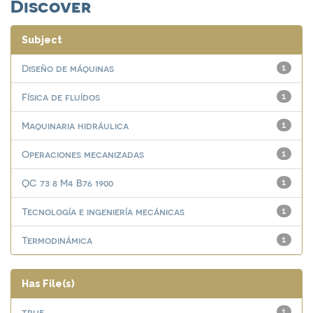
Discover
Subject
Diseño de máquinas
1
Física de fluídos
1
Maquinaria hidráulica
1
Operaciones mecanizadas
1
QC 73 8 M4 B76 1900
1
Tecnología e ingeniería mecánicas
1
Termodinámica
1
Has File(s)
true
1