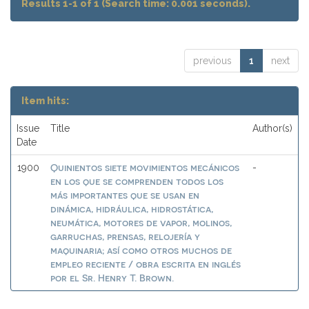
Results 1-1 of 1 (Search time: 0.001 seconds).
previous
1
next
Item hits:
Issue
Title
Author(s)
Date
Quinientos siete movimientos mecánicos
1900
-
en los que se comprenden todos los
más importantes que se usan en
dinámica, hidráulica, hidrostática,
neumática, motores de vapor, molinos,
garruchas, prensas, relojería y
maquinaria; así como otros muchos de
empleo reciente / obra escrita en inglés
por el Sr. Henry T. Brown.