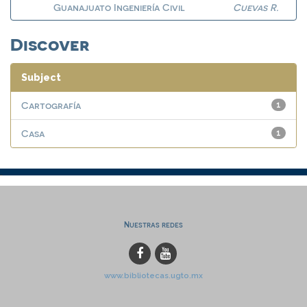
Guanajuato Ingeniería Civil
Cuevas R.
Discover
Subject
Cartografía
1
Casa
1
Nuestras redes
www.bibliotecas.ugto.mx