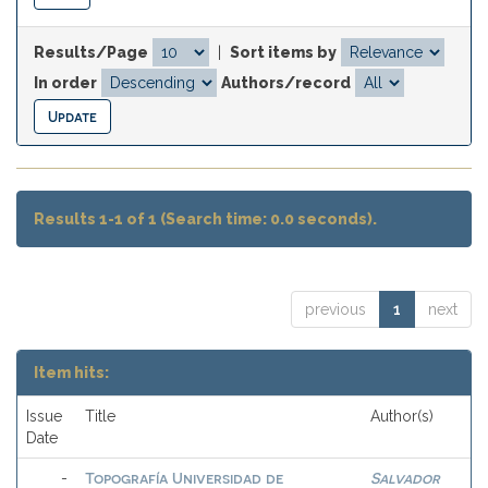
Results/Page
|
Sort items by
In order
Authors/record
Results 1-1 of 1 (Search time: 0.0 seconds).
previous
1
next
Item hits:
Issue
Title
Author(s)
Date
Topografía Universidad de
Salvador
-