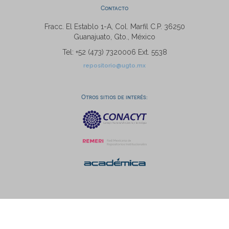
Contacto
Fracc. El Establo 1-A, Col. Marfil C.P. 36250
Guanajuato, Gto., México
Tel: +52 (473) 7320006 Ext. 5538
repositorio@ugto.mx
Otros sitios de interés: