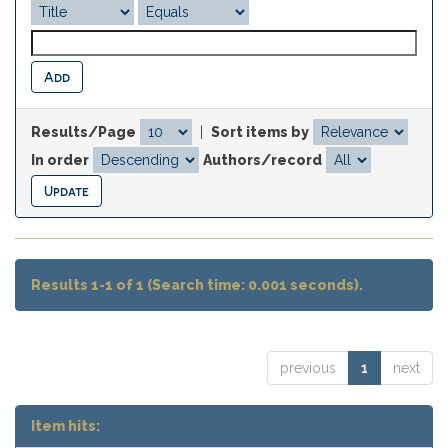
Results/Page
|
Sort items by
In order
Authors/record
Results 1-1 of 1 (Search time: 0.001 seconds).
previous
1
next
Item hits: