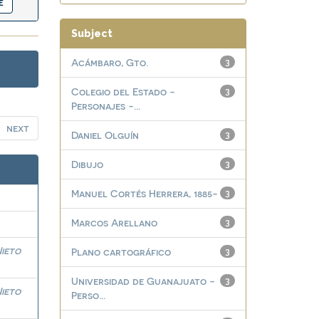
Subject
Acámbaro, Gto.
3
Colegio del Estado -
3
Personajes -...
next
Daniel Olguín
3
Dibujo
3
Manuel Cortés Herrera, 1885-
3
Marcos Arellano
3
ieto
Plano cartográfico
3
Universidad de Guanajuato -
3
ieto
Perso...