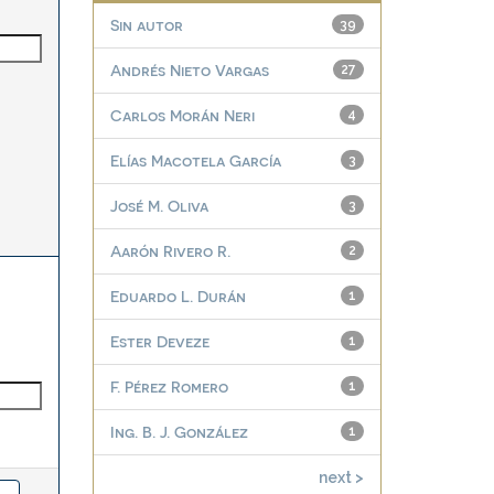
Sin autor
39
Andrés Nieto Vargas
27
Carlos Morán Neri
4
Elías Macotela García
3
José M. Oliva
3
Aarón Rivero R.
2
Eduardo L. Durán
1
Ester Deveze
1
F. Pérez Romero
1
Ing. B. J. González
1
next >