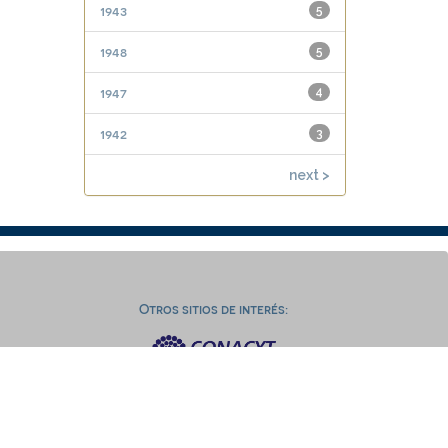
1943
5
1948
5
1947
4
1942
3
next >
Otros sitios de interés: