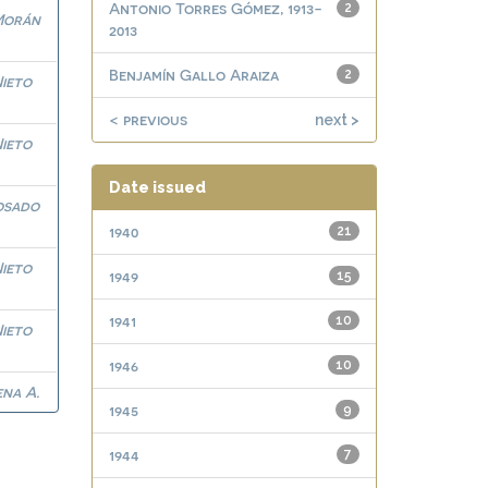
Antonio Torres Gómez, 1913-
2
Morán
2013
Benjamín Gallo Araiza
2
ieto
< previous
next >
ieto
Date issued
osado
1940
21
ieto
1949
15
1941
10
ieto
1946
10
ena A.
1945
9
1944
7