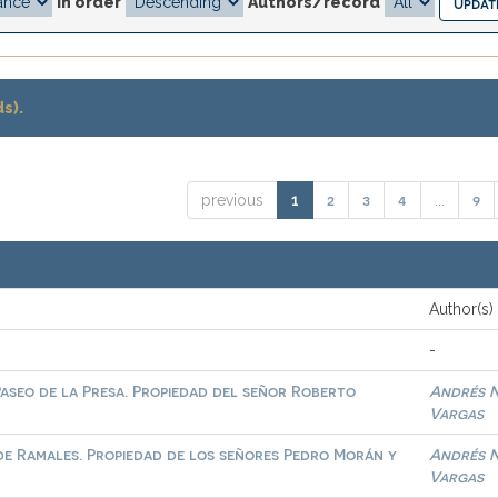
In order
Authors/record
s).
2
3
4
9
previous
1
...
Author(s)
-
Paseo de la Presa. Propiedad del señor Roberto
Andrés N
Vargas
de Ramales. Propiedad de los señores Pedro Morán y
Andrés N
Vargas