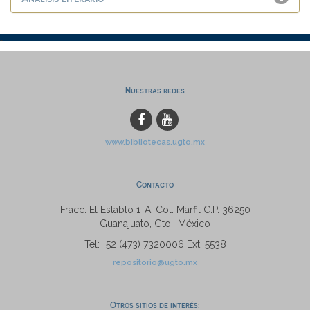
Nuestras redes
www.bibliotecas.ugto.mx
Contacto
Fracc. El Establo 1-A, Col. Marfil C.P. 36250
Guanajuato, Gto., México
Tel: +52 (473) 7320006 Ext. 5538
repositorio@ugto.mx
Otros sitios de interés: