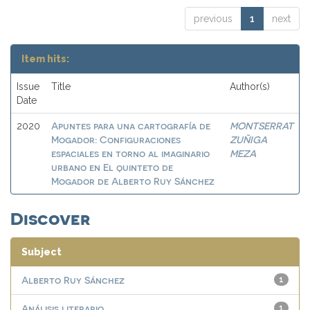
previous
1
next
Item hits:
Issue
Title
Author(s)
Date
Apuntes para una cartografía de
MONTSERRAT
2020
Mogador: Configuraciones
ZUÑIGA
espaciales en torno al imaginario
MEZA
urbano en El quinteto de
Mogador de Alberto Ruy Sánchez
Discover
Subject
Alberto Ruy Sánchez
1
Análisis literario
1