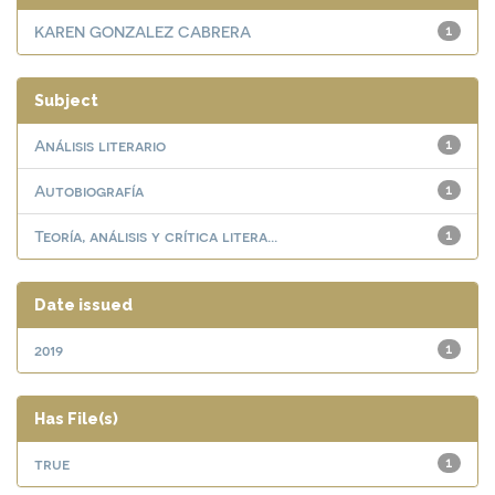
KAREN GONZALEZ CABRERA
1
Subject
Análisis literario
1
Autobiografía
1
Teoría, análisis y crítica litera...
1
Date issued
2019
1
Has File(s)
true
1