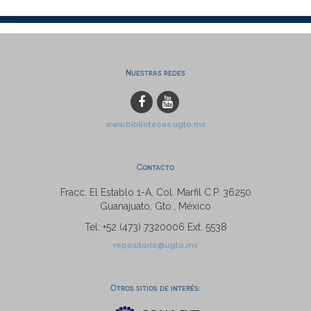
Nuestras redes
www.bibliotecas.ugto.mx
Contacto
Fracc. El Establo 1-A, Col. Marfil C.P. 36250
Guanajuato, Gto., México
Tel: +52 (473) 7320006 Ext. 5538
repositorio@ugto.mx
Otros sitios de interés: