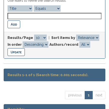
Use filters to refine the search results.
Results/Page
|
Sort items by
In order
Authors/record
Results 1-1 of 1 (Search time: 0.001 seconds).
previous
1
next