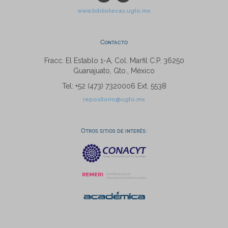
www.bibliotecas.ugto.mx
Contacto
Fracc. El Establo 1-A, Col. Marfil C.P. 36250
Guanajuato, Gto., México
Tel: +52 (473) 7320006 Ext. 5538
repositorio@ugto.mx
Otros sitios de interés: