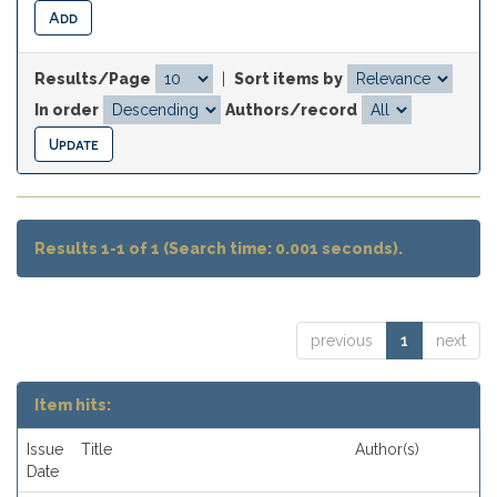
Results/Page
|
Sort items by
In order
Authors/record
Results 1-1 of 1 (Search time: 0.001 seconds).
previous
1
next
Item hits:
Issue
Title
Author(s)
Date