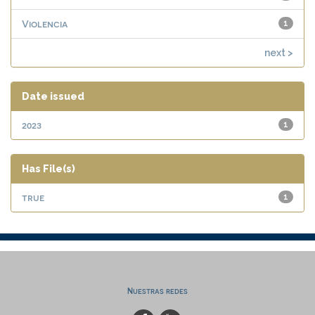
Violencia
1
next >
Date issued
2023
1
Has File(s)
true
1
Nuestras redes