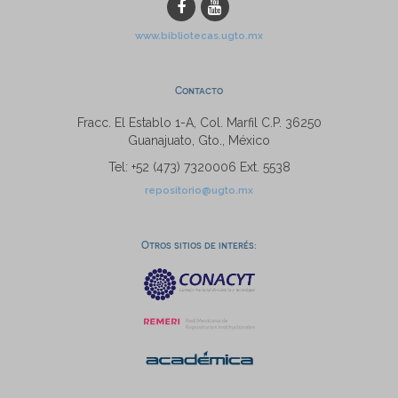
www.bibliotecas.ugto.mx
Contacto
Fracc. El Establo 1-A, Col. Marfil C.P. 36250
Guanajuato, Gto., México
Tel: +52 (473) 7320006 Ext. 5538
repositorio@ugto.mx
Otros sitios de interés: