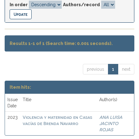
In order
Authors/record
Results 1-1 of 1 (Search time: 0.001 seconds).
previous
1
next
Item hits:
Issue
Title
Author(s)
Date
Violencia y maternidad en Casas
ANA LUISA
2023
vacías de Brenda Navarro
JACINTO
ROJAS