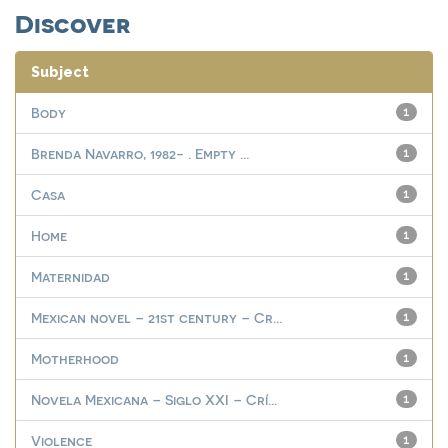
Discover
Subject
Body
1
Brenda Navarro, 1982- . Empty ...
1
Casa
1
Home
1
Maternidad
1
Mexican novel – 21st century – Cr...
1
Motherhood
1
Novela Mexicana – Siglo XXI – Crí...
1
Violence
1