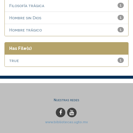
Filosofía trágica
1
Hombre sin Dios
1
Hombre trágico
1
Has File(s)
true
1
Nuestras redes
www.bibliotecas.ugto.mx