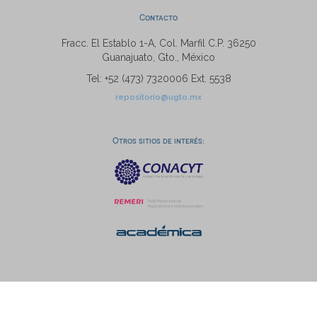
Contacto
Fracc. El Establo 1-A, Col. Marfil C.P. 36250
Guanajuato, Gto., México
Tel: +52 (473) 7320006 Ext. 5538
repositorio@ugto.mx
Otros sitios de interés: