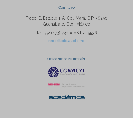
Contacto
Fracc. El Establo 1-A, Col. Marfil C.P. 36250
Guanajuato, Gto., México
Tel: +52 (473) 7320006 Ext. 5538
repositorio@ugto.mx
Otros sitios de interés: