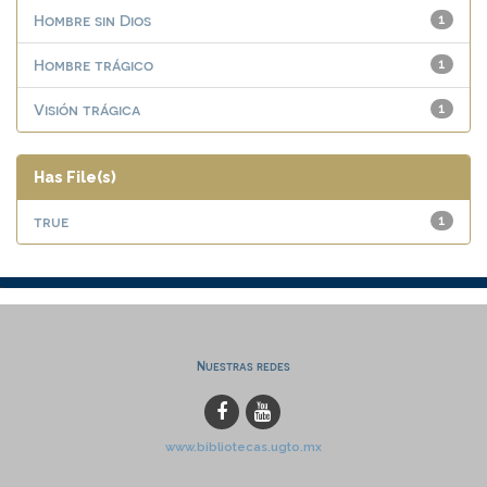
Hombre sin Dios
1
Hombre trágico
1
Visión trágica
1
Has File(s)
true
1
Nuestras redes
www.bibliotecas.ugto.mx