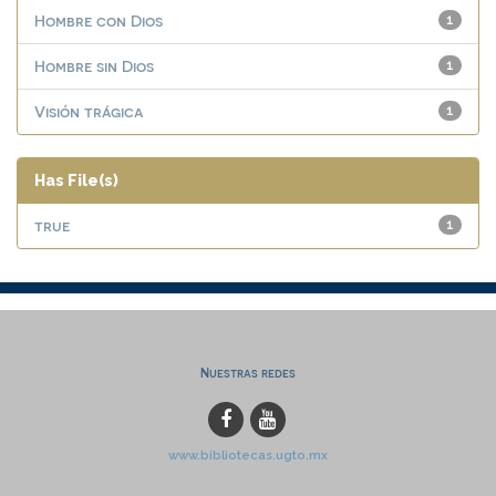
Hombre con Dios
1
Hombre sin Dios
1
Visión trágica
1
Has File(s)
true
1
Nuestras redes
www.bibliotecas.ugto.mx