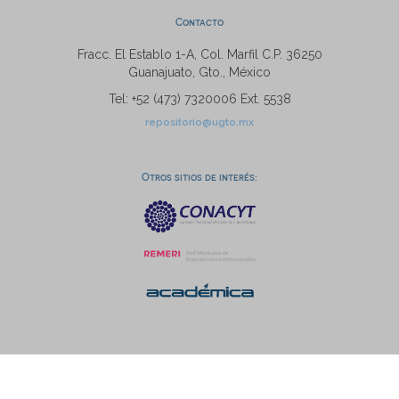
Contacto
Fracc. El Establo 1-A, Col. Marfil C.P. 36250
Guanajuato, Gto., México
Tel: +52 (473) 7320006 Ext. 5538
repositorio@ugto.mx
Otros sitios de interés: