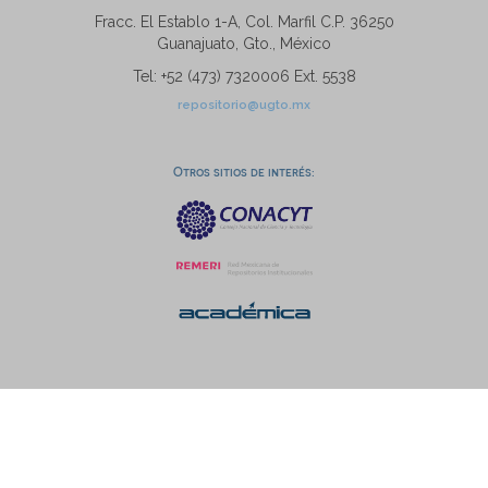
Fracc. El Establo 1-A, Col. Marfil C.P. 36250
Guanajuato, Gto., México
Tel: +52 (473) 7320006 Ext. 5538
repositorio@ugto.mx
Otros sitios de interés: