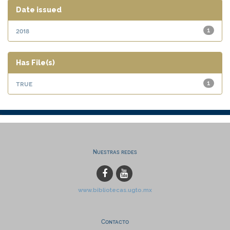
Date issued
2018
1
Has File(s)
true
1
Nuestras redes
www.bibliotecas.ugto.mx
Contacto