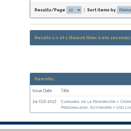
Results/Page
|
Sort items by
Results 1-1 of 1 (Search time: 0.001 seconds)
Item hits:
Issue Date
Title
Cannabis, de la Prohibición y Crim
24-Oct-2017
Personalidad, Autonomía y Uso Lú