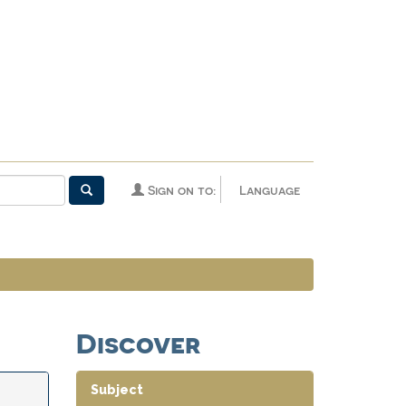
Sign on to:
Language
Discover
Subject