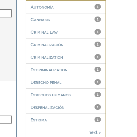
Autonomía
1
Cannabis
1
Criminal law
1
Criminalización
1
Criminalization
1
Decriminalization
1
Derecho penal
1
Derechos humanos
1
Despenalización
1
Estigma
1
next >