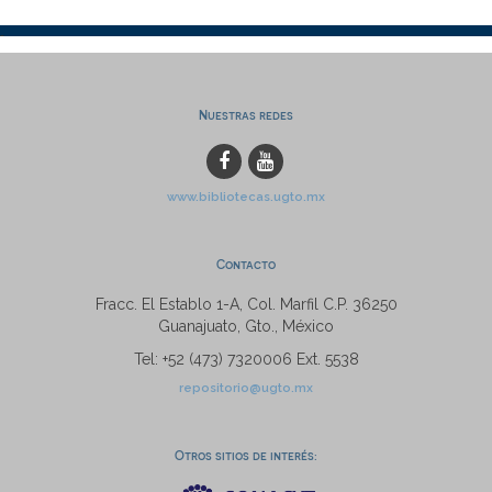
Nuestras redes
www.bibliotecas.ugto.mx
Contacto
Fracc. El Establo 1-A, Col. Marfil C.P. 36250
Guanajuato, Gto., México
Tel: +52 (473) 7320006 Ext. 5538
repositorio@ugto.mx
Otros sitios de interés: