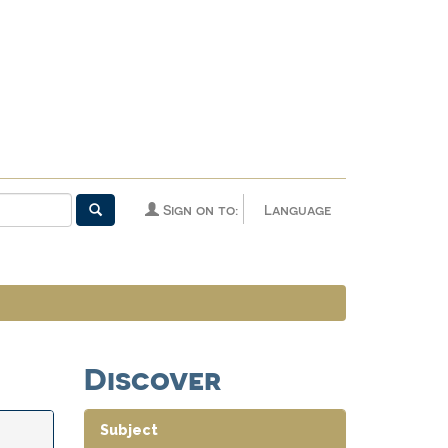
Sign on to:
Language
Discover
Subject