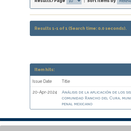
Results/Page
|
Sort items by
Results 1-1 of 1 (Search time: 0.0 seconds).
Item hits:
Issue Date
Title
Análisis de la aplicación de los si
20-Apr-2024
comunidad Rancho del Cura, munici
penal mexicano