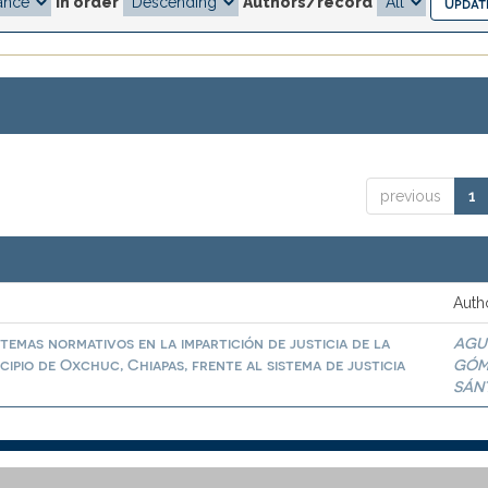
In order
Authors/record
previous
1
Auth
stemas normativos en la impartición de justicia de la
AGU
pio de Oxchuc, Chiapas, frente al sistema de justicia
GÓM
SÁN