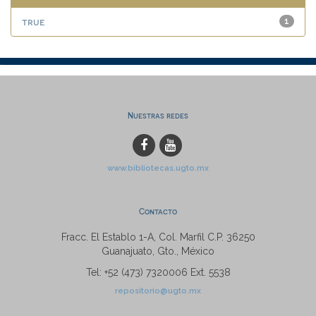
true
1
Nuestras redes
www.bibliotecas.ugto.mx
Contacto
Fracc. El Establo 1-A, Col. Marfil C.P. 36250
Guanajuato, Gto., México
Tel: +52 (473) 7320006 Ext. 5538
repositorio@ugto.mx