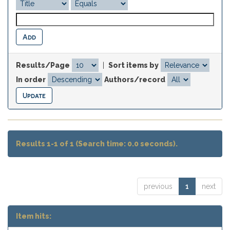
Results/Page
|
Sort items by
In order
Authors/record
Results 1-1 of 1 (Search time: 0.0 seconds).
previous
1
next
Item hits: