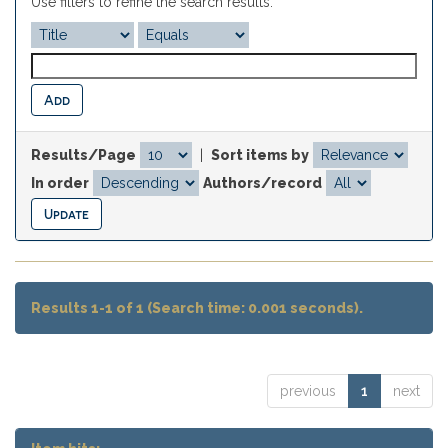
Use filters to refine the search results.
Results/Page
|
Sort items by
In order
Authors/record
Results 1-1 of 1 (Search time: 0.001 seconds).
previous
1
next