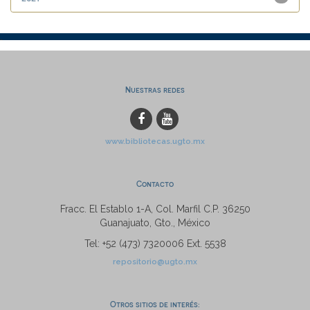
Nuestras redes
www.bibliotecas.ugto.mx
Contacto
Fracc. El Establo 1-A, Col. Marfil C.P. 36250
Guanajuato, Gto., México
Tel: +52 (473) 7320006 Ext. 5538
repositorio@ugto.mx
Otros sitios de interés: