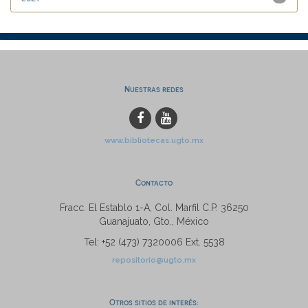
Nuestras redes
www.bibliotecas.ugto.mx
Contacto
Fracc. El Establo 1-A, Col. Marfil C.P. 36250
Guanajuato, Gto., México
Tel: +52 (473) 7320006 Ext. 5538
repositorio@ugto.mx
Otros sitios de interés: