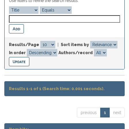
Use filters to refine the search results.
Results/Page
|
Sort items by
In order
Authors/record
Results 1-1 of 1 (Search time: 0.001 seconds).
previous
1
next